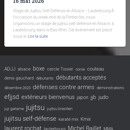
16 mai 2026
Stage de Jujitsu Self-Défense en Alsace – Lauterbourg À
l’occasion du week-end de la Pentecôte, nous
organisons un stage de jujitsu self-défense en Alsace, à
Lauterbourg dans le Bas-Rhin. Cet événement est placé
sous le
Lire la suite
boxe
ADJJ
couteau
alsace
cercle Tissier
corse
débutants acceptés
denis gauchard
débutants
défenses contre armes
décembre 2023
démonstrations
efjjsd
extérieurs bienvenus
jjb
judo
japon
jujitsu
juji gatame
jujitsu bresilien
jujitsu self-défense
Kmix
karaté mix
laurent rochat
Michel Baillet
lauterbourg
MMA