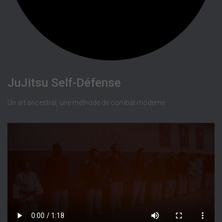
JuJitsu Self-Défense
Un art ancestral, une méthode de combat moderne.