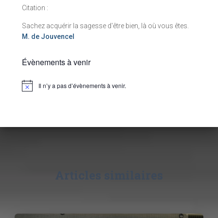
Citation :
Sachez acquérir la sagesse d'être bien, là où vous êtes.
M. de Jouvencel
Évènements à venir
Il n’y a pas d’évènements à venir.
N
o
t
i
c
e
Articles similaires