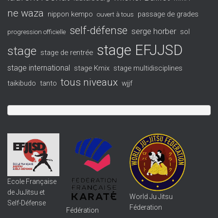
ne waza
nippon kempo
passage de grades
ouvert à tous
self-défense
serge horber
sol
progression officielle
stage EFJJSD
stage
stage de rentrée
stage international
stage Kmix
stage multidisciplines
tous niveaux
taikibudo
tanto
wjjf
Ecole Française
de JuJitsu et
World Ju Jitsu
Self-Défense
Féderation
Fédération