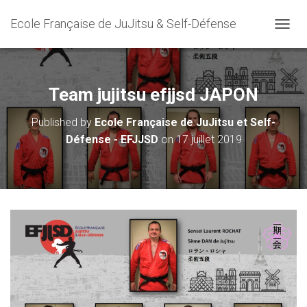
Ecole Française de JuJitsu & Self-Défense
O
U
V
R
I
Team jujitsu efjjsd JAPON
R
/
Published by
Ecole Française de JuJitsu et Self-
F
Défense - EFJJSD
on
17 juillet 2019
E
R
M
E
R
L
A
N
A
V
I
G
A