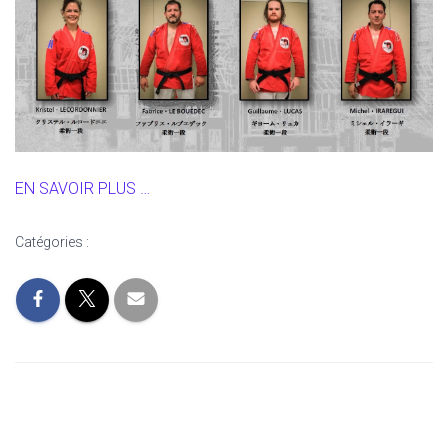
T
I
O
N
EN SAVOIR PLUS …
Catégories :