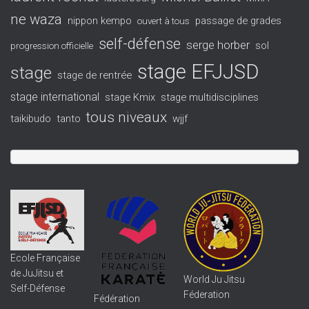
ne waza
nippon kempo
passage de grades
ouvert à tous
self-défense
serge horber
sol
progression officielle
stage EFJJSD
stage
stage de rentrée
stage international
stage Kmix
stage multidisciplines
tous niveaux
taikibudo
tanto
wjjf
Ecole Française
de JuJitsu et
World Ju Jitsu
Self-Défense
Féderation
Fédération