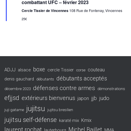
combattant UFC – février 2023
Cercle Tissier de Vincennes
108 Rue de Fontenay, Vincennes
25€
boxe
ADJJ
couteau
alsace
cercle Tissier
corse
débutants acceptés
denis gauchard
débutants
défenses contre armes
décembre 2023
démonstrations
efjjsd
extérieurs bienvenus
jjb
judo
japon
jujitsu
juji gatame
jujitsu bresilien
jujitsu self-défense
Kmix
karaté mix
laurent rochat
Michel Baillet
lauterbourg
MMA