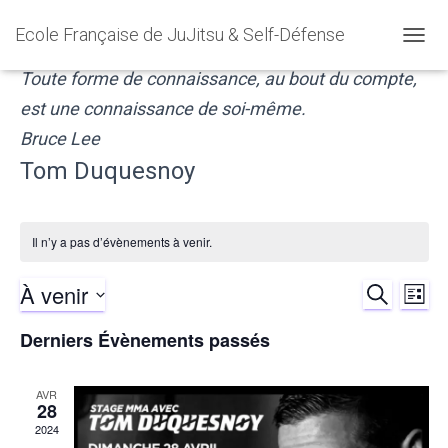
Ecole Française de JuJitsu & Self-Défense
OUVR
LA
Toute forme de connaissance, au bout du compte,
NAVIG
est une connaissance de soi-même.
Bruce Lee
Tom Duquesnoy
Il n’y a pas d’évènements à venir.
À venir
RECHERCH
Nav
Reche
LISTE
Sélectionnez
de
Derniers Évènements passés
et
une
date.
vu
naviga
AVR
28
Év
de
2024