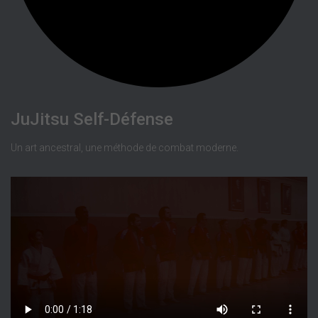
JuJitsu Self-Défense
Un art ancestral, une méthode de combat moderne.