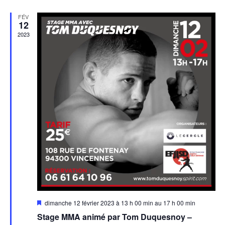
FÉV
12
2023
Mis
dimanche 12 février 2023 à 13 h 00 min
au
17 h 00 min
en
Stage MMA animé par Tom Duquesnoy –
avant