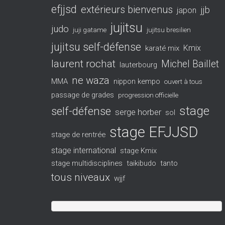
efjjsd
extérieurs bienvenus
jjb
japon
jujitsu
judo
juji gatame
jujitsu bresilien
jujitsu self-défense
Kmix
karaté mix
laurent rochat
Michel Baillet
lauterbourg
ne waza
MMA
nippon kempo
ouvert à tous
passage de grades
progression officielle
stage
self-défense
serge horber
sol
stage EFJJSD
stage de rentrée
stage international
stage Kmix
stage multidisciplines
taikibudo
tanto
tous niveaux
wjjf