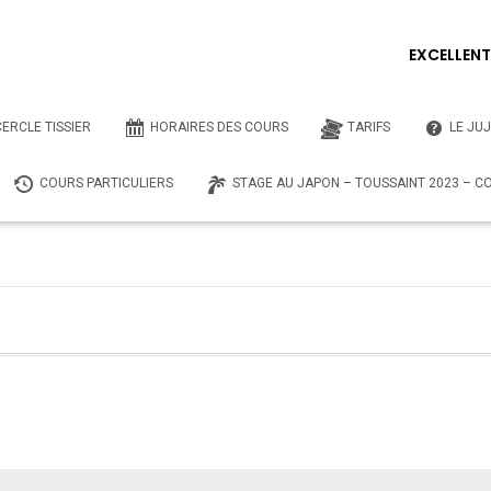
EXCELLEN
mpte, est une connaissance de soi-même.
CERCLE TISSIER
HORAIRES DES COURS
TARIFS
LE JUJ
COURS PARTICULIERS
STAGE AU JAPON – TOUSSAINT 2023 – COM