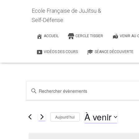
Ecole Française de JuJitsu &
Self-Défense
Toute forme de connaissance, au bout du co
ACCUEIL
CERCLE TISSIER
VENIR AU 
Bruce Lee
Lutte
VIDÉOS DES COURS
SÉANCE DÉCOUVERTE
Recherche
Saisir
mot-
clé.
et
Rechercher
À venir
Évènements
Aujourd’hui
par
navigation
Sélectionnez
mot-
une
clé.