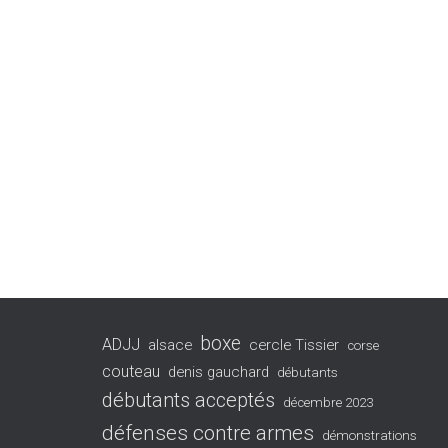
boxe
ADJJ
alsace
cercle Tissier
corse
couteau
denis gauchard
débutants
débutants acceptés
décembre 2023
défenses contre armes
démonstrations