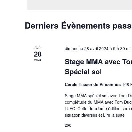
date.
de
vues
Derniers Évènements pas
Évènements
AVR
dimanche 28 avril 2024 à 9 h 30 mi
28
Stage MMA avec To
2024
Spécial sol
Cercle Tissier de Vincennes
108 
Stage MMA spécial sol avec Tom Duq
complétude du MMA avec Tom Duquesn
l'UFC. Cette deuxième édition sera 
situation diverses et
Lire la suite
20€