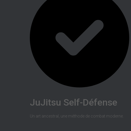
JuJitsu Self-Défense
Un art ancestral, une méthode de combat moderne.