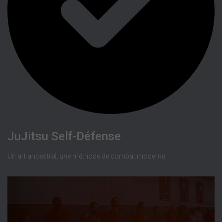
JuJitsu Self-Défense
Un art ancestral, une méthode de combat moderne.