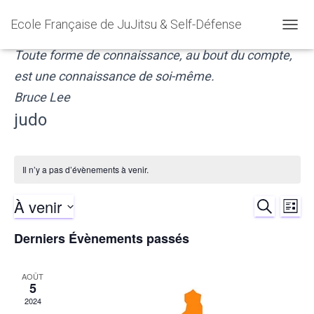
Ecole Française de JuJitsu & Self-Défense
OUVR
LA
Toute forme de connaissance, au bout du compte,
NAVIG
est une connaissance de soi-même.
Bruce Lee
judo
Il n’y a pas d’évènements à venir.
À venir
RECHERCH
Nav
Reche
LISTE
Sélectionnez
de
Derniers Évènements passés
et
une
date.
vu
naviga
AOÛT
5
Év
de
2024