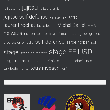
jujitsu
juji gatame
jujitsu bresilien
jujitsu self-défense
Kmix
karaté mix
laurent rochat
Michel Baillet
lauterbourg
MMA
ne waza
nippon kempo
passage de grades
ouvert à tous
self-défense
serge horber
sol
progression officielle
stage EFJJSD
stage
stage de rentrée
stage international
stage Kmix
stage multidisciplines
tous niveaux
taikibudo
tanto
wjjf