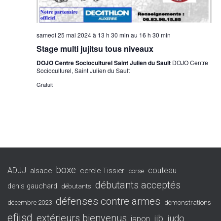
samedi 25 mai 2024 à 13 h 30 min
au
16 h 30 min
Stage multi jujitsu tous niveaux
DOJO Centre Socioculturel Saint Julien du Sault
DOJO Centre
Socioculturel, Saint Julien du Sault
Gratuit
boxe
ADJJ
couteau
alsace
cercle Tissier
corse
débutants acceptés
denis gauchard
débutants
défenses contre armes
décembre 2023
démonstrations
efjjsd
extérieurs bienvenus
jjb
judo
japon