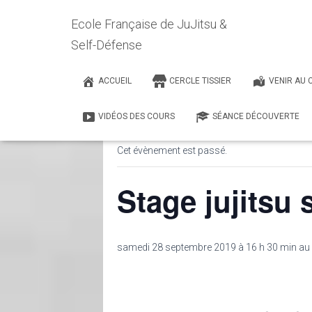
Ecole Française de JuJitsu &
Self-Défense
Toute forme de connaissance, a
Bruce Lee
ACCUEIL
CERCLE TISSIER
VENIR AU 
« Tous les Évènements
VIDÉOS DES COURS
SÉANCE DÉCOUVERTE
Cet évènement est passé.
Stage jujitsu 
samedi 28 septembre 2019 à 16 h 30 min
au