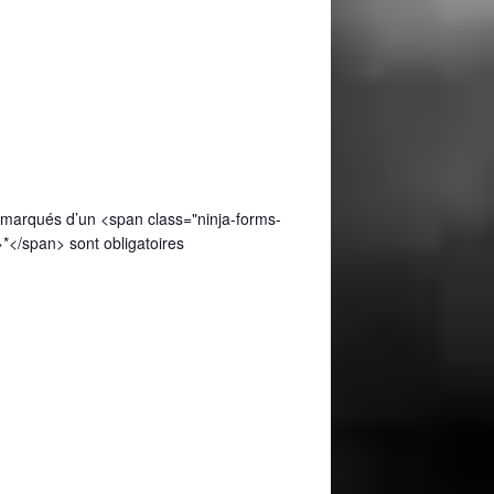
k
a
m
marqués d’un <span class="ninja-forms-
*</span> sont obligatoires