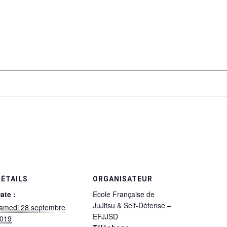
DÉTAILS
ORGANISATEUR
ate :
Ecole Française de
JuJitsu & Self-Défense –
amedi 28 septembre
EFJJSD
019