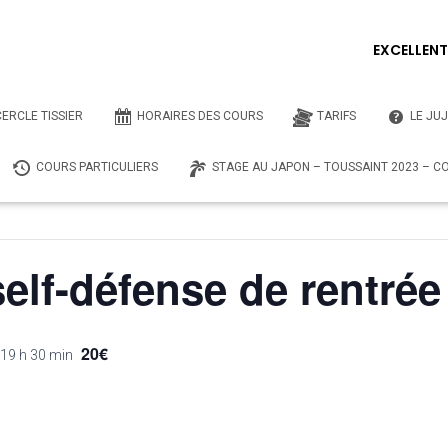
EXCELLEN
u bout du compte, est une connaissance de soi-même.
CERCLE TISSIER
HORAIRES DES COURS
TARIFS
LE JUJ
COURS PARTICULIERS
STAGE AU JAPON – TOUSSAINT 2023 – COM
self-défense de rentrée
20€
19 h 30 min