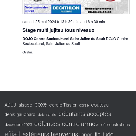
samedi 25 mai 2024 à 13 h 30 min
au
16 h 30 min
Stage multi jujitsu tous niveaux
DOJO Centre Socioculturel Saint Julien du Sault
DOJO Centre
Socioculturel, Saint Julien du Sault
Gratuit
boxe
ADJJ
couteau
alsace
cercle Tissier
corse
débutants acceptés
denis gauchard
débutants
défenses contre armes
décembre 2023
démonstrations
efjjsd
extérieurs bienvenus
jjb
judo
japon