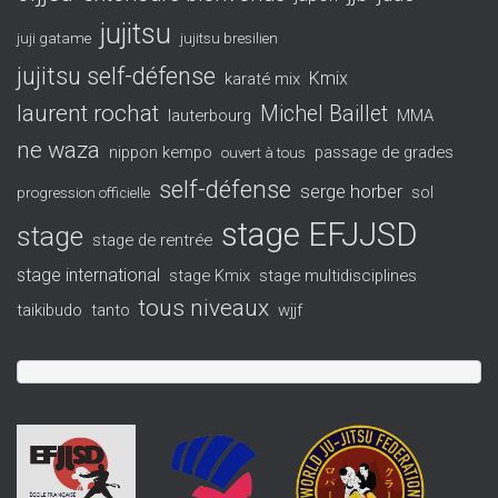
jujitsu
juji gatame
jujitsu bresilien
jujitsu self-défense
Kmix
karaté mix
laurent rochat
Michel Baillet
lauterbourg
MMA
ne waza
nippon kempo
passage de grades
ouvert à tous
self-défense
serge horber
sol
progression officielle
stage EFJJSD
stage
stage de rentrée
stage international
stage Kmix
stage multidisciplines
tous niveaux
taikibudo
tanto
wjjf