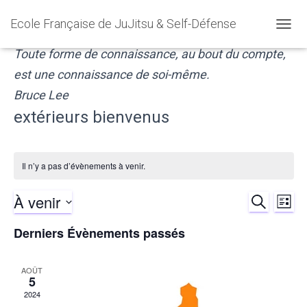
Ecole Française de JuJitsu & Self-Défense
OUVR
LA
Toute forme de connaissance, au bout du compte,
NAVIG
est une connaissance de soi-même.
Bruce Lee
extérieurs bienvenus
Il n’y a pas d’évènements à venir.
À venir
RECHERCH
Nav
Reche
LISTE
Sélectionnez
de
Derniers Évènements passés
et
une
date.
vu
naviga
AOÛT
5
Év
de
2024