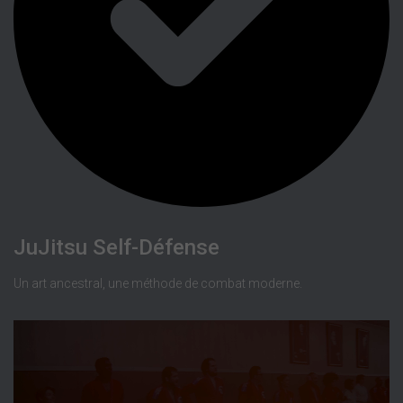
JuJitsu Self-Défense
Un art ancestral, une méthode de combat moderne.